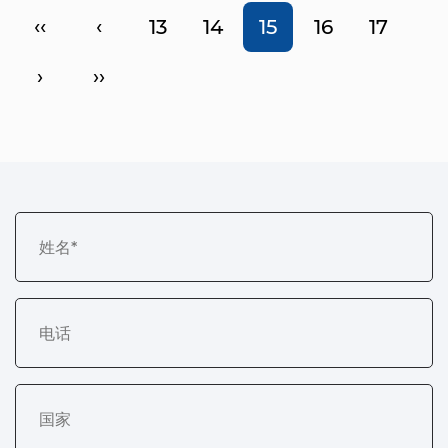
‹‹
‹
13
14
15
16
17
›
››