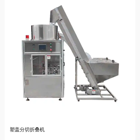
塑盖分切折叠机