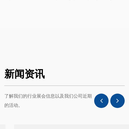
后服务，确保客户在使用我们设备的过程中无后顾之忧。我
们的目标是成为客户信赖的合作伙伴，共同推动瓶盖制造业
的发展。选择我们，您将获得一个可靠效、创新的瓶盖压塑
成型设备供应商，为您的产品提供优质的保障。
未来，我们将一如既往地坚持自主创新，不断提升瓶盖压塑
成型设备的智能化水平，为客户创造更大价值。
新闻资讯
了解我们的行业展会信息以及我们公司近期
的活动。