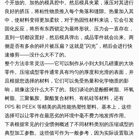
个开放的、加热的模具腔中。然后模具夹紧，液压对其进行
良好的挤压，将粘性物质推入每个角落和缝隙。热量加入其
中，使材料变得更加柔软，对于热固性材料来说，它会引发
固化反应，将所有东西锁定为最终形状。压力会一直存在，
直到一切都设置好，然后模具弹出，成品零件就会出来。两
侧是否有多余的碎片被压扁？这就是“闪光”，稍后会进行快
速修剪——没什么大不了的。
整个方法非常灵活——它可以制作从小到大到几磅重的大块
零件。压缩成型零件通常具有均匀的厚度和光滑的表面，并
且根据您选择的材料，它们可以免受热量和化学物质的影
响，就像这没什么大不了的。我们谈论的是酚醛树脂、环氧
树脂、三聚氰胺、聚酯复合材料、有机硅等材料，还有
PPS 和 PEEK 等精美的高性能热塑性塑料。基本上，这些
选择可以让零件在最恶劣的环境中毫不费力地发挥作用。
下表根据常见的行业惯例概述了不同材料类别的压缩成型的
典型加工参数。这些值可作为一般参考，因为实际设置取决