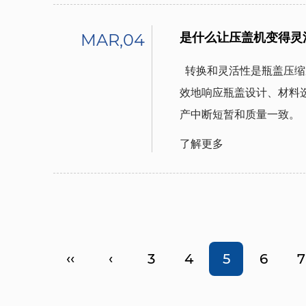
MAR,04
是什么让压盖机变得灵
  转换和灵活性是瓶盖压缩成型生产线的实用基石。这些功能决定了工厂如何有
效地响应瓶盖设计、材料
产中断短暂和质量一致。  
了解更多
‹‹
‹
3
4
5
6
7