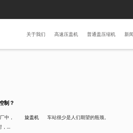
关于我们
高速压盖机
普通盖压缩机
新
控制？
厂中，  
    旋盖机   
  车站很少是人们期望的瓶颈。
...