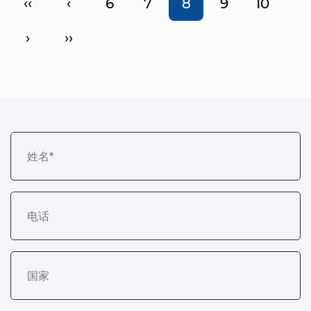
‹‹
‹
6
7
8
9
10
›
››