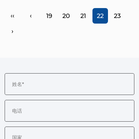
‹‹
‹
19
20
21
22
23
›