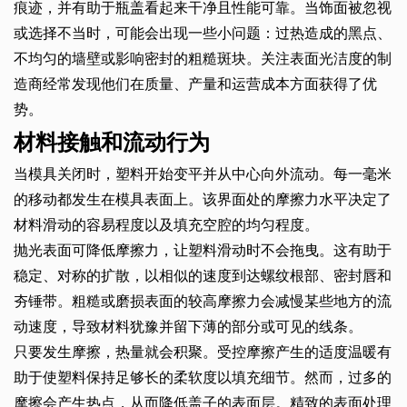
痕迹，并有助于瓶盖看起来干净且性能可靠。当饰面被忽视
或选择不当时，可能会出现一些小问题：过热造成的黑点、
不均匀的墙壁或影响密封的粗糙斑块。关注表面光洁度的制
造商经常发现他们在质量、产量和运营成本方面获得了优
势。
材料接触和流动行为
当模具关闭时，塑料开始变平并从中心向外流动。每一毫米
的移动都发生在模具表面上。该界面处的摩擦力水平决定了
材料滑动的容易程度以及填充空腔的均匀程度。
抛光表面可降低摩擦力，让塑料滑动时不会拖曳。这有助于
稳定、对称的扩散，以相似的速度到达螺纹根部、密封唇和
夯锤带。粗糙或磨损表面的较高摩擦力会减慢某些地方的流
动速度，导致材料犹豫并留下薄的部分或可见的线条。
只要发生摩擦，热量就会积聚。受控摩擦产生的适度温暖有
助于使塑料保持足够长的柔软度以填充细节。然而，过多的
摩擦会产生热点，从而降低盖子的表面层。精致的表面处理