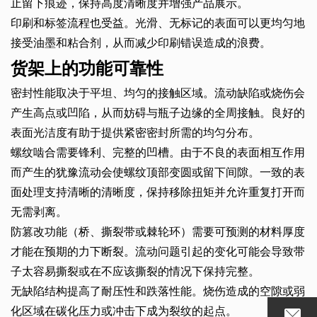
止留下痕迹，保持高度清晰度并增强产品展示。
印刷和标签流程也受益。光滑、无标记的表面可以更均匀地
接受油墨和粘合剂，从而减少印刷错误造成的浪费。
货架上的功能可靠性
密封性能取决于平坦、均匀的接触区域。流动缺陷或烧伤会
产生高点或凹陷，从而妨碍与瓶子边缘的全周接触。良好的
表面光洁度有助于提供紧密密封所需的均匀分布。
螺纹啮合需要锋利、完整的凹槽。由于不良的表面相互作用
而产生的犹豫流动会使螺纹顶部变圆或留下间隙。一致的表
面处理支持清晰的清晰度，保持移除扭矩并允许重复打开而
无需剥离。
防篡改功能（桥、撕裂带或棘轮环）需要可预测的材料厚度
才能在预期的力下断裂。流动问题引起的变化可能会导致带
子太容易撕裂或在不应该撕裂的情况下保持完整。
无缺陷结构提高了耐压性和跌落性能。烧伤造成的空隙或弱
化区域在碳化压力或冲击下成为裂纹的起点。