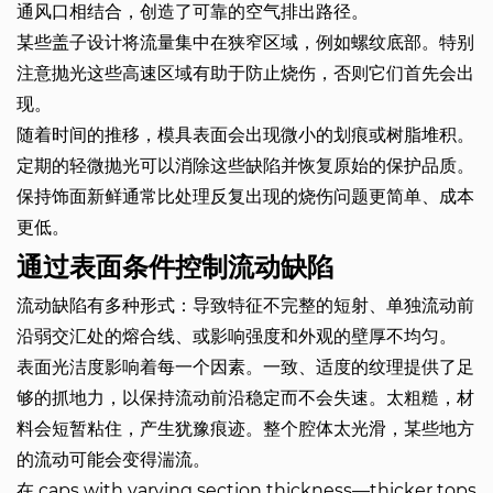
通风口相结合，创造了可靠的空气排出路径。
某些盖子设计将流量集中在狭窄区域，例如螺纹底部。特别
注意抛光这些高速区域有助于防止烧伤，否则它们首先会出
现。
随着时间的推移，模​​具表面会出现微小的划痕或树脂堆积。
定期的轻微抛光可以消除这些缺陷并恢复原始的保护品质。
保持饰面新鲜通常比处理反复出现的烧伤问题更简单、成本
更低。
通过表面条件控制流动缺陷
流动缺陷有多种形式：导致特征不完整的短射、单独流动前
沿弱交汇处的熔合线、或影响强度和外观的壁厚不均匀。
表面光洁度影响着每一个因素。一致、适度的纹理提供了足
够的抓地力，以保持流动前沿稳定而不会失速。太粗糙，材
料会短暂粘住，产生犹豫痕迹。整个腔体太光滑，某些地方
的流动可能会变得湍流。
在 caps with varying section thickness—thicker tops