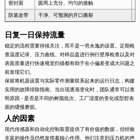
密封面
圆周上充分、均匀的接触
接
防篡改带
干净、可预测的开口撕裂
不
日复一日保持流量
稳定的流程需要持续关注，而不是一劳永逸的设置。定期检
查温度记录、压力曲线、对样品盖进行例行壁厚检查以及对
表面质量进行快速视觉扫描都有助于在小偏差变成大问题之
前发现它们。
保留将机器设置与实际零件测量联系起来的运行日志，构建
实用的故障排除指南。当出现逐渐变化时，团队通常可以查
明原因 - 是否是不同的树脂批次、工厂湿度的变化或型腔表
面的缓慢磨损。
人的因素
现代传感器和自动化控制装置提供了有价值的数据，但经验
丰富的操作员仍然发挥着核心作用。他们注意到压力机的声