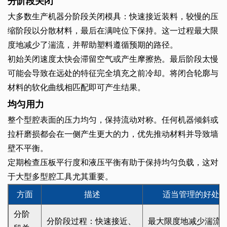
分阶段关闭
大多数生产机器分阶段关闭模具：快速接近装料，较慢的压
缩阶段以分散材料，最后在满吨位下保持。这一过程最大限
度地减少了湍流，并帮助塑料遵循预期的路径。
初始关闭速度太快会滞留空气或产生摩擦热。最后阶段太慢
可能会导致在远处的特征完全填充之前冷却。将闭合轮廓与
材料的软化曲线相匹配即可产生结果。
均匀用力
整个型腔表面的压力均匀，保持流动对称。任何机器倾斜或
拉杆磨损都会在一侧产生更大的力，优先推动材料并导致墙
壁不平衡。
定期检查压板平行度和液压平衡有助于保持均匀负载，这对
于大型多型腔工具尤其重要。
方面
描述
适当管理的好处
分阶
分阶段过程：快速接近、
最大限度地减少湍流