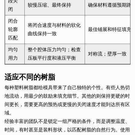
段关
较慢压缩、最终保持
确保材料遵循预期路
闭
闭合
将闭合速度与材料的软化
轮廓
最佳铺展和特征填充
曲线保持一致
匹配
均匀
整个腔体压力均匀；检查
对称流；壁厚一致
用力
压板平行度和液压平衡
适应不同的树脂
每种塑料树脂都给模具带来了自己独特的个性。有些人热切
地流动，用最少的鼓励来填充细节。其他的则保持更硬的时
间更长，需要更高的预热或更慢的关闭速度才能到达所有区
域。
经验丰富的团队不是锁定一组严格的条件，而是调整温度、
时间，有时甚至是装料形状，以匹配树脂的自然行为。使用