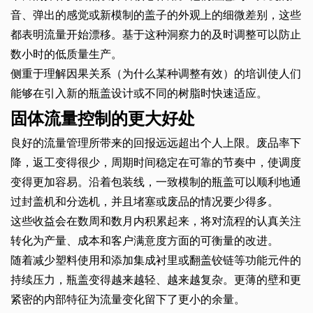
音、弹出的感觉或新模制的盖子的外观上的细微差别，这些
都表明流量开始漂移。基于这种洞察力的及时调整可以防止
数小时的低质量生产。
侧重于理解因果关系（为什么某种调整有效）的培训使人们
能够在引入新的瓶盖设计或不同的树脂时快速适应。
固体流量控制的更大好处
良好的流量管理所带来的回报远远超出个人上限。废品率下
降，返工变得很少，周期时间稳定在可靠的节奏中，使调度
变得更加容易。沿着包装线，一致模制的瓶盖可以顺利地通
过封盖机和分选机，并且堵塞或废品的情况要少得多。
这些收益会在数周和数月内积累起来，将对流程的认真关注
转化为产量、成本和客户满意度方面的可衡量的改进。
随着减少塑料使用和添加集成衬里或翻盖铰链等功能元件的
持续压力，瓶盖变得越来越轻、越来越复杂。更薄的壁和更
紧密的内部特征为流量变化留下了更小的余量。