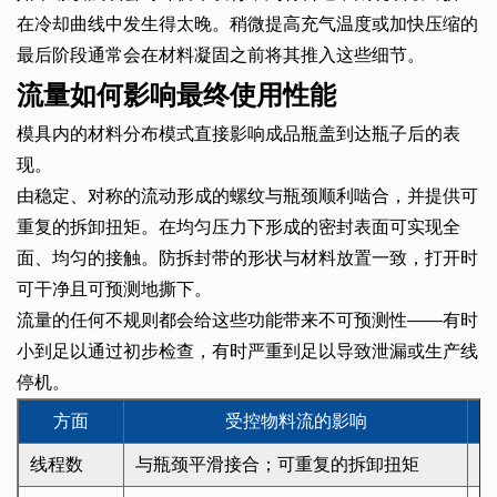
在冷却曲线中发生得太晚。稍微提高充气温度或加快压缩的
最后阶段通常会在材料凝固之前将其推入这些细节。
流量如何影响最终使用性能
模具内的材料分布模式直接影响成品瓶盖到达瓶子后的表
现。
由稳定、对称的流动形成的螺纹与瓶颈顺利啮合，并提供可
重复的拆卸扭矩。在均匀压力下形成的密封表面可实现全
面、均匀的接触。防拆封带的形状与材料放置一致，打开时
可干净且可预测地撕下。
流量的任何不规则都会给这些功能带来不可预测性——有时
小到足以通过初步检查，有时严重到足以导致泄漏或生产线
停机。
方面
受控物料流的影响
线程数
与瓶颈平滑接合；可重复的拆卸扭矩
不