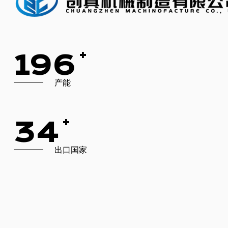
+
200
产能
+
35
出口国家