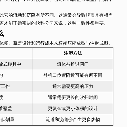
此它的流动和沉降有所不同。这通常会导致瓶盖具有相当
盖才能正确密封的饮料公司来说，这种一致性很重要。
么
体积、瓶盖设计和运行成本来权衡压缩成型与注射成型。
注塑方法
放式模具中
熔体被推过闸门
匀
登机口位置附近可能有所不同
下工作
通常需要更高的压力
渡
通常需要更长的吹扫时间
准瓶盖
更复杂或更小体积的设计
持低剂量
流道和浇道会产生更多废物