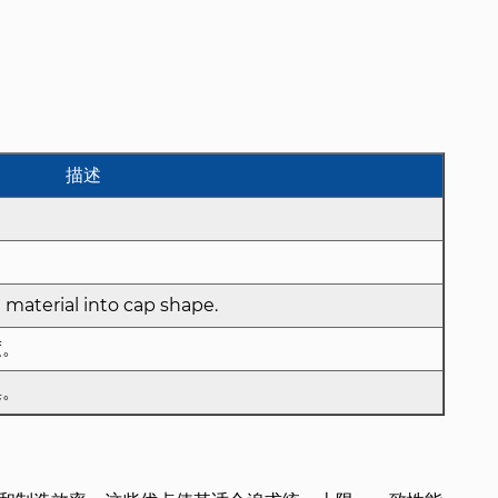
描述
。
material into cap shape.
度。
集。