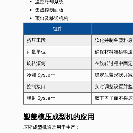
温控冷却系统
集成控制面板
顶出及移送机构
组件
挤压工段
软化并制备塑料原
计量单位
确保材料准确输送
旋转滚筒
在旋转过程中固定
冷却 System
稳定瓶盖形状并减
控制接口
实时调整设置并监
弹射 System
取下盖子而不损坏
塑盖模压成型机的应用
压缩成型机通常用于生产：