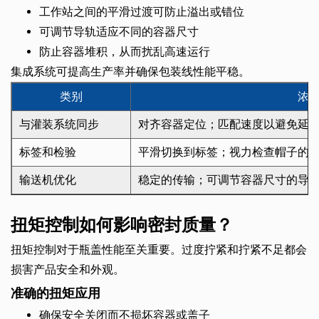
工作站之间的平滑过渡可防止溢出或错位
可调节导轨适应不同的容器尺寸
防止容器堆积，从而扰乱高速运行
集成系统可提高生产率并确保包装线性能平稳。
类别
浓
与灌装系统同步
对齐容器定位；匹配速度以避免延
标签和检验
平滑切换到标签；视力检查帽子的
输送机优化
稳定的传输；可调节容器尺寸的导
扭矩控制如何影响密封质量？
扭矩控制对于瓶盖性能至关重要。过度拧紧和拧紧不足都会
损害产品安全和外观。
准确的扭矩应用
确保安全关闭而不损坏容器或盖子