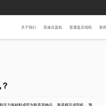
关于我们
高速压盖机
普通盖压缩机
新
机？
量和压力将材料成型为瓶盖等物品。
瓶盖模压成型机
。预