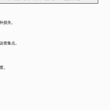
补损失。
达密集点。
度。