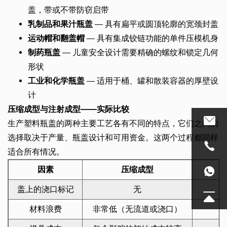
盖，带或不带防窃启带
乳制品和果汁瓶盖
— 具有扁平或圆顶轮廓的宽颈封盖
运动帽和翻盖帽
— 具有集成铰链功能的单件压模机身
制药瓶盖
— 儿童安全设计需要精确的螺纹和锁定几何
形状
工业和化学瓶盖
— 适用于桶、罐和散装容器的厚壁设
计
压缩成型与注射成型——实际比较
生产塑料瓶盖的两种主要工艺各有不同的特点，它们之间的
选择取决于产量、瓶盖设计和可用资金。这两个过程都同样
适合所有情况。
因素
压缩成型
盖上的浇口标记
无
材料浪费
非常低（无流道或浇口）