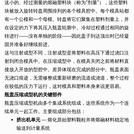
送小的、经过测量的熔融塑料块（称为“剂量”），这些塑料
块被放入旋转转盘周围排列的各个模具腔中。每个模具站都
有一个公模和一个母模。转盘将它们聚集在塑料剂量上，并
在设定的力下将其压入瓶盖轮廓中。冷却过程通过相同的旋
转进行——没有单独的阶段——因此盖子到达顶出时已经凝
固并准备好继续前进。
这与注射成型不同，注射成型是将塑料在高压下通过浇口注
射到闭合模具中。在压缩成型中，在模具关闭之前将材料直
接放入开放的型腔中。差异体现在完成的部分中。瓶盖表面
无浇口痕迹，无需修整或重新研磨的流道或浇道，整个过程
在较低的压力下运行，这对模具和塑料本身来说更容易。
瓶盖压缩成型机的关键部件
瓶盖压缩成型机由多个集成系统组成，这些系统作为一个连
续单元一起工作。主要组成部分包括：
挤出机单元
— 熔化原始塑料颗粒并将熔融材料稳定地
输送到计量系统