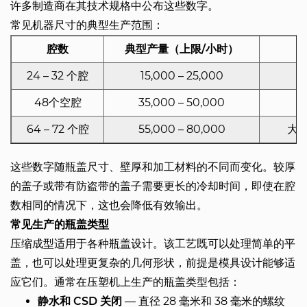
许多制造商在其技术规格中公布这些数字。
常见机器尺寸的典型生产范围：
腔数
典型产量（上限/小时）
24 – 32 个腔
15,000 – 25,000
48个空腔
35,000 – 50,000
64 – 72 个腔
55,000 – 80,000
大
这些数字随瓶盖尺寸、壁厚和加工材料的不同而变化。较厚
的盖子或带有防盗带的盖子需要更长的冷却时间，即使在腔
数相同的情况下，这也会降低有效输出。
常见生产的瓶盖类型
压缩成型适用于各种瓶盖设计。该工艺既可以处理简单的平
盖，也可以处理更复杂的几何形状，前提是模具设计能够适
应它们。通常在压塑机上生产的瓶盖类型包括：
静水和 CSD 关闭
— 直径 28 毫米和 38 毫米的螺纹